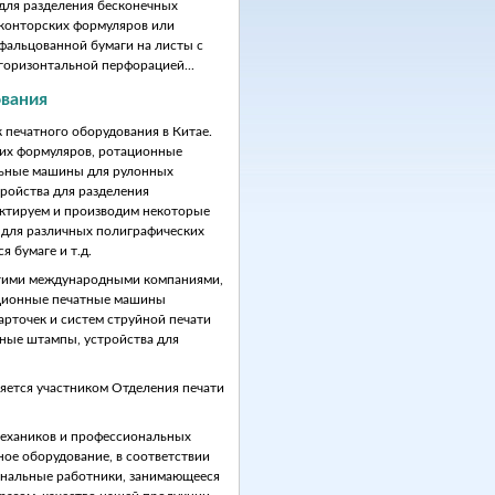
для разделения бесконечных
конторских формуляров или
фальцованной бумаги на листы с
горизонтальной перфорацией...
ования
 печатного оборудования в Китае.
ких формуляров, ротационные
льные машины для рулонных
ройства для разделения
ектируем и производим некоторые
для различных полиграфических
я бумаге и т.д.
огими международными компаниями,
тационные печатные машины
арточек и систем струйной печати
зные штампы, устройства для
яется участником Отделения печати
механиков и профессиональных
ное оборудование, в соответствии
ональные работники, занимающееся