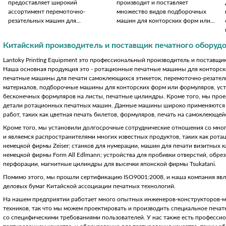
предоставляет широкий
производит и поставляет
ассортимент перемоточно-
множество видов подборочных
резательных машин для...
машин для конторских форм или...
Китайский производитель и поставщик печатного оборуд
Lantoky Printing Equipment это профессиональный производитель и поставщик
Наша основная продукция это - ротационные печатные машины для конторс
печатные машины для печати самоклеющихся этикеток, перемоточно-резате
материалов, подборочные машины для конторских форм или формуляров, уст
бесконечных формуляров на листы, печатные цилиндры. Кроме того, мы про
детали ротационных печатных машин. Данные машины широко применяются 
работ, таких как цветная печать билетов, формуляров, печать на самоклеющейс
Кроме того, мы установили долгосрочные сотруднические отношения со мн
и являемся распространителями многих известных продуктов, таких как ро
немецкой фирмы Zeiser; станков для нумерации, машин для печати визитных к
немецкой фирмы Form All Edlmann; устройства для пробивки отверстий, обре
перфорации, магнитные цилиндры для высечки японской фирмы Tsukatani.
Помимо этого, мы прошли сертификацию ISO9001:2008, и наша компания явл
деловых бумаг Китайской ассоциации печатных технологий.
На нашем предприятии работает много опытных инженеров-конструкторов-
техников, так что мы можем проектировать и производить специальное печат
со специфическими требованиями пользователей. У нас также есть професси