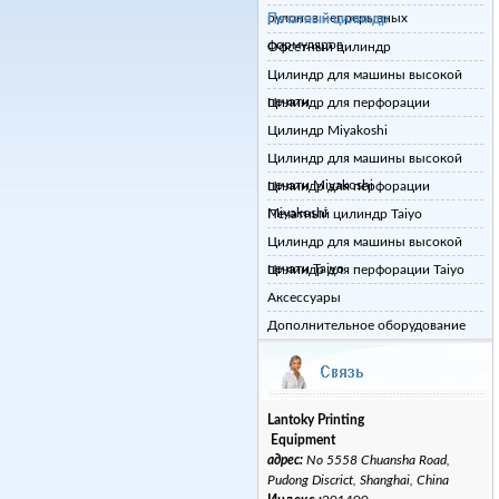
рулонов непрерывных
Печатный цилиндр
формуляров
Офсетный цилиндр
Цилиндр для машины высокой
печати
Цилиндр для перфорации
Цилиндр Miyakoshi
Цилиндр для машины высокой
печати Miyakoshi
Цилиндр для перфорации
Miyakoshi
Печатный цилиндр Taiyo
Цилиндр для машины высокой
печати Taiyo
Цилиндр для перфорации Taiyo
Аксессуары
Дополнительное оборудование
Lantoky Printing
Equipment
адрес:
No 5558 Chuansha Road,
Pudong Discrict, Shanghai, China